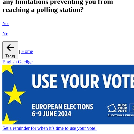
any limitations preventing you from
reaching a polling station?
Yes
No
|
Home
Terug
English
Gaeilge
Set a
reminder
for when it’s time to use your vote!