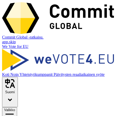
Commit Global -ratkaisu.
app.skip
We Vote for EU
Koti
Noin
Yhteistyökumppanit
Päivitysten reaaliaikainen syöte
Suomi
Valikko