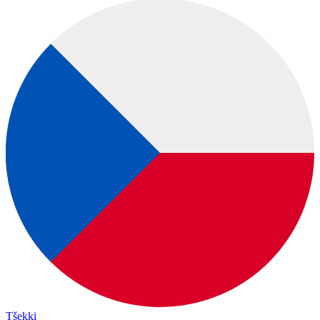
Tšekki