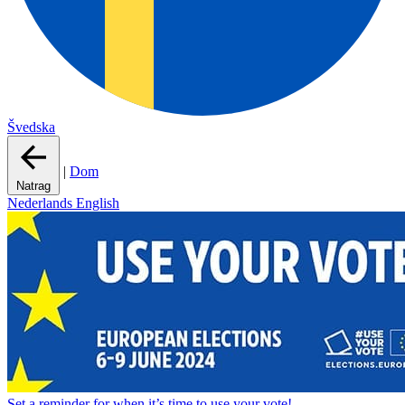
Švedska
|
Dom
Natrag
Nederlands
English
Set a
reminder
for when it’s time to use your vote!