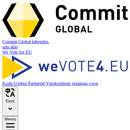
Commit Global lahendus.
app.skip
We Vote for EU
Kodu
Umbes
Partnerid
Värskenduste reaalajas voog
Eesti
Menüü