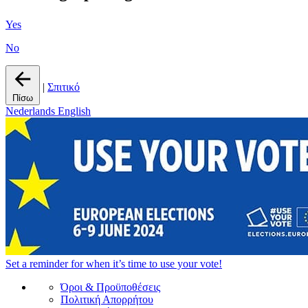
Yes
No
|
Σπιτικό
Πίσω
Nederlands
English
Set a
reminder
for when it’s time to use your vote!
Όροι & Προϋποθέσεις
Πολιτική Απορρήτου