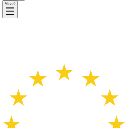
Μενού