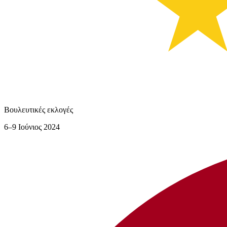
Βουλευτικές εκλογές
6–9 Ιούνιος 2024