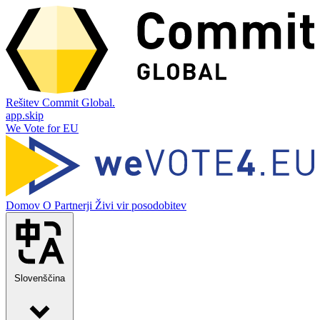
Rešitev Commit Global.
app.skip
We Vote for EU
Domov
O
Partnerji
Živi vir posodobitev
Slovenščina