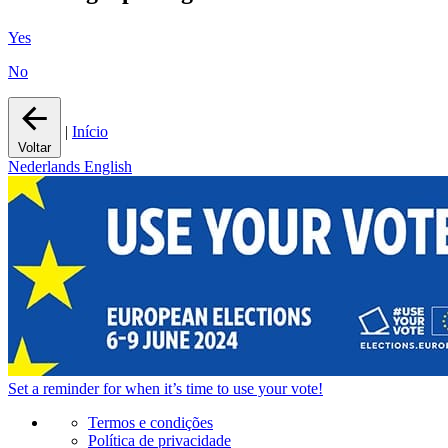
Yes
No
|
Início
Voltar
Nederlands
English
Set a
reminder
for when it’s time to use your vote!
Termos e condições
Política de privacidade