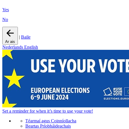
Yes
No
|
Baile
Ar ais
Nederlands
English
Set a
reminder
for when it’s time to use your vote!
Téarmaí agus Coinníollacha
Beartas Príobháideachais