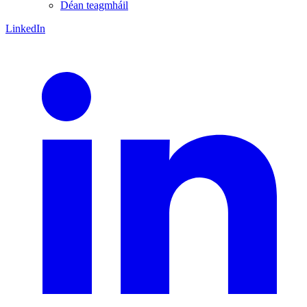
Déan teagmháil
LinkedIn