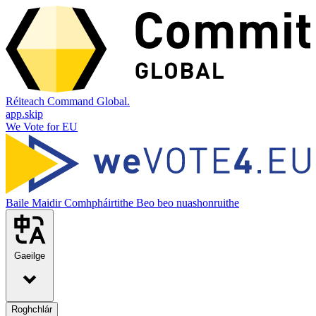
Réiteach Command Global.
app.skip
We Vote for EU
Baile
Maidir
Comhpháirtithe
Beo beo nuashonruithe
Gaeilge
Roghchlár