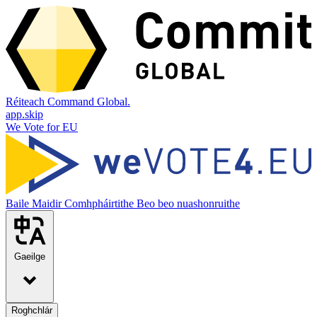
Réiteach Command Global.
app.skip
We Vote for EU
Baile
Maidir
Comhpháirtithe
Beo beo nuashonruithe
Gaeilge
Roghchlár