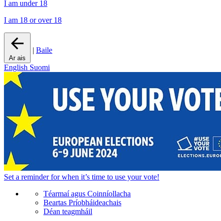
I am under 18
I am 18 or over 18
|
Baile
Ar ais
English
Suomi
Set a
reminder
for when it’s time to use your vote!
Téarmaí agus Coinníollacha
Beartas Príobháideachais
Déan teagmháil