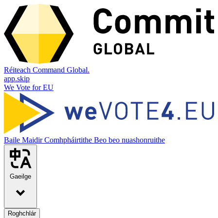
Réiteach Command Global.
app.skip
We Vote for EU
Baile
Maidir
Comhpháirtithe
Beo beo nuashonruithe
Gaeilge
Roghchlár