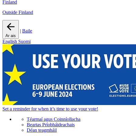
Finland
Outside Finland
|
Baile
Ar ais
English
Suomi
Set a
reminder
for when it’s time to use your vote!
Téarmaí agus Coinníollacha
Beartas Príobháideachais
Déan teagmháil