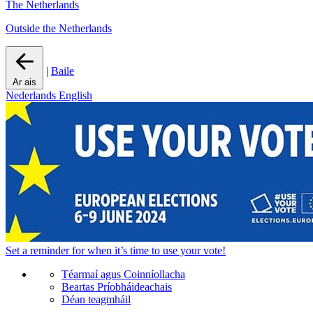
The Netherlands
Outside the Netherlands
|
Baile
Ar ais
Nederlands
English
Set a
reminder
for when it’s time to use your vote!
Téarmaí agus Coinníollacha
Beartas Príobháideachais
Déan teagmháil