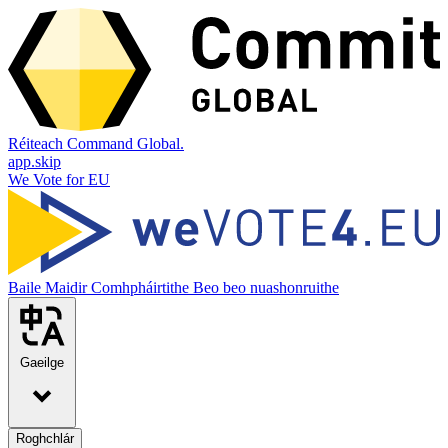
Réiteach Command Global.
app.skip
We Vote for EU
Baile
Maidir
Comhpháirtithe
Beo beo nuashonruithe
Gaeilge
Roghchlár