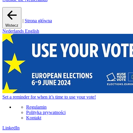
|
Strona główna
Wstecz
Nederlands
English
Set a
reminder
for when it’s time to use your vote!
Regulamin
Polityka prywatności
Kontakt
LinkedIn