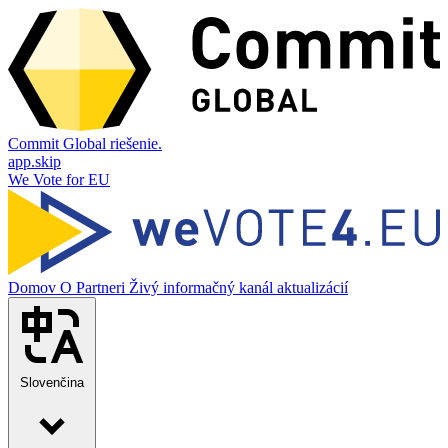
Commit Global riešenie.
app.skip
We Vote for EU
Domov
O
Partneri
Živý informačný kanál aktualizácií
Slovenčina