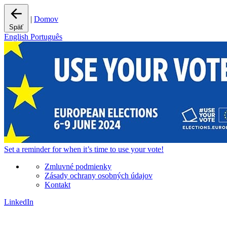
|
Domov
Späť
English
Português
Set a
reminder
for when it’s time to use your vote!
Zmluvné podmienky
Zásady ochrany osobných údajov
Kontakt
LinkedIn