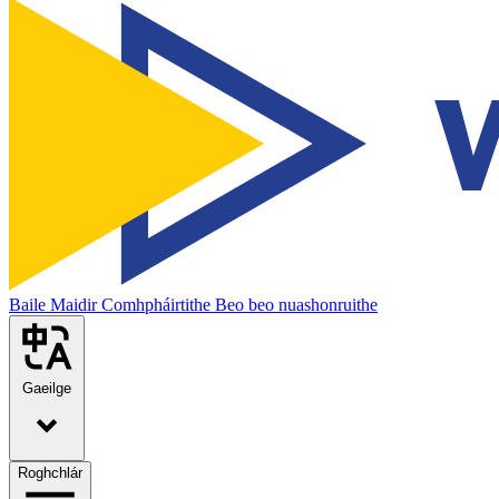
Baile
Maidir
Comhpháirtithe
Beo beo nuashonruithe
Gaeilge
Roghchlár