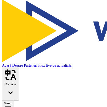
Acasă
Despre
Parteneri
Flux live de actualizări
Română
Meniu