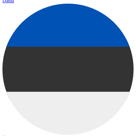
Dánia