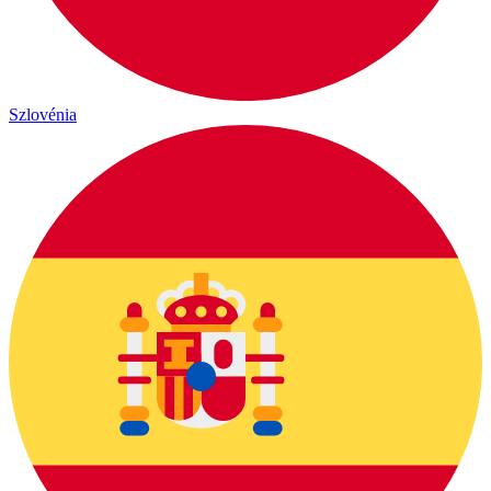
Szlovénia