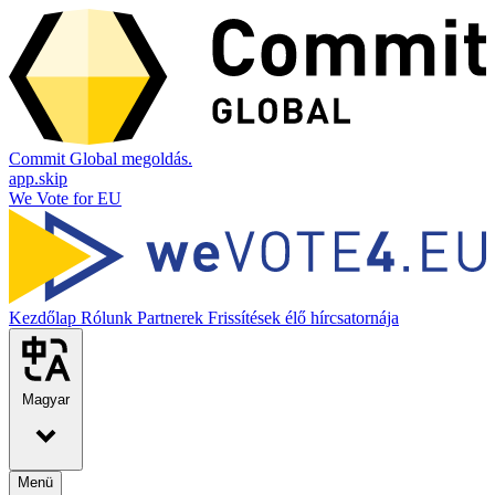
Commit Global megoldás.
app.skip
We Vote for EU
Kezdőlap
Rólunk
Partnerek
Frissítések élő hírcsatornája
Magyar
Menü