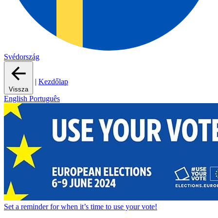
Svédország
|
Kezdőlap
Vissza
English
Português
Set a
reminder
for when it’s time to use your vote!