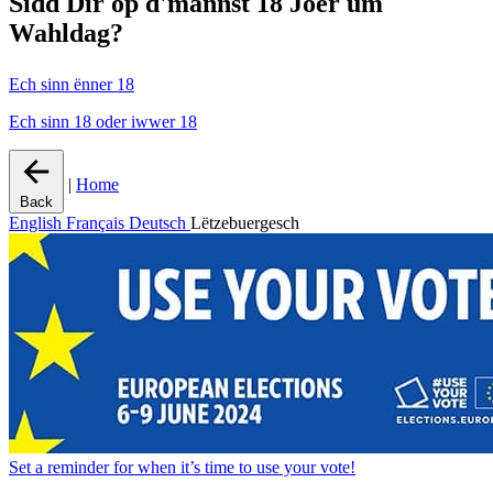
Sidd Dir op d'mannst 18 Joer um
Wahldag?
Ech sinn ënner 18
Ech sinn 18 oder iwwer 18
|
Home
Back
English
Français
Deutsch
Lëtzebuergesch
Set a
reminder
for when it’s time to use your vote!