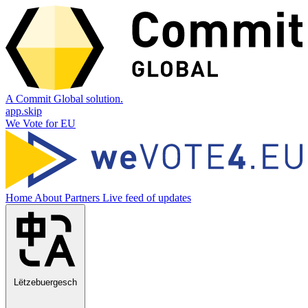
A Commit Global solution.
app.skip
We Vote for EU
Home
About
Partners
Live feed of updates
Lëtzebuergesch