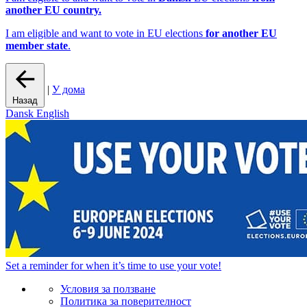
another EU country.
I am eligible and want to vote in EU elections
for another EU
member state
.
|
У дома
Назад
Dansk
English
Set a
reminder
for when it’s time to use your vote!
Условия за ползване
Политика за поверителност