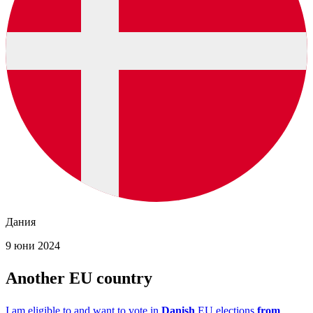
Дания
9 юни 2024
Another EU country
I am eligible to and want to vote in
Danish
EU elections
from