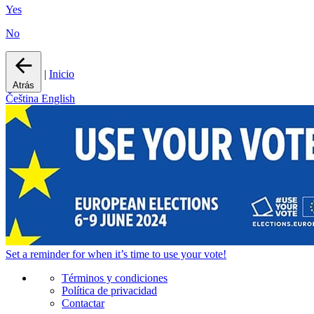
Yes
No
|
Inicio
Atrás
Čeština
English
Set a
reminder
for when it’s time to use your vote!
Términos y condiciones
Política de privacidad
Contactar