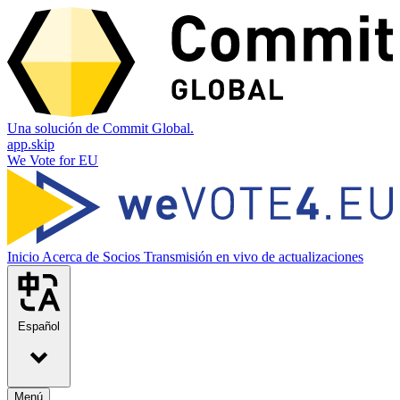
Una solución de Commit Global.
app.skip
We Vote for EU
Inicio
Acerca de
Socios
Transmisión en vivo de actualizaciones
Español
Menú