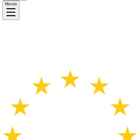
Μενού