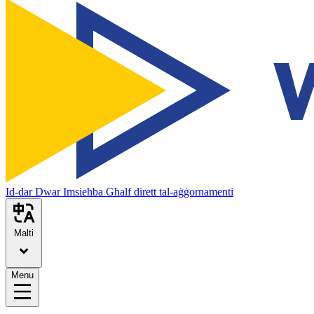
Id-dar
Dwar
Imsieħba
Għalf dirett tal-aġġornamenti
Malti
Menu