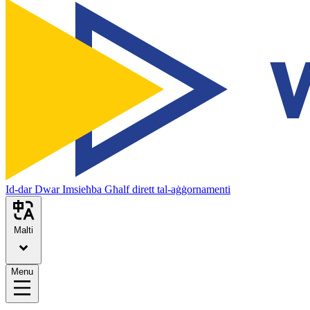
Id-dar
Dwar
Imsieħba
Għalf dirett tal-aġġornamenti
Malti
Menu