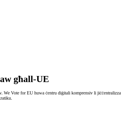
aw għall-UE
. We Vote for EU huwa ċentru diġitali komprensiv li jiċċentralizza
ratiku.