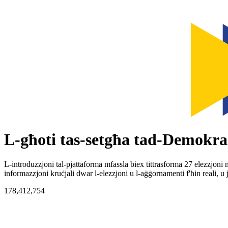
L-għoti tas-setgħa tad-Demokra
L-introduzzjoni tal-pjattaforma mfassla biex tittrasforma 27 elezzjo
informazzjoni kruċjali dwar l-elezzjoni u l-aġġornamenti f'ħin reali, u
178,412,754