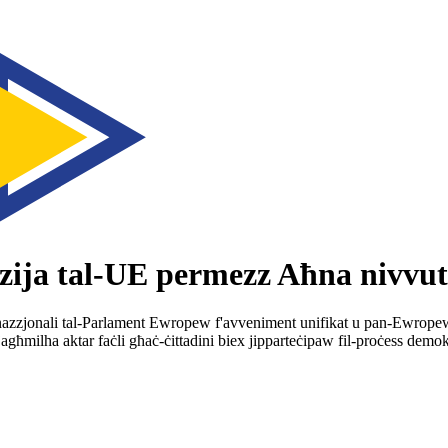
zija tal-UE permezz
Aħna nivvut
ni nazzjonali tal-Parlament Ewropew f'avveniment unifikat u pan-Ewropew
 jagħmilha aktar faċli għaċ-ċittadini biex jipparteċipaw fil-proċess demok