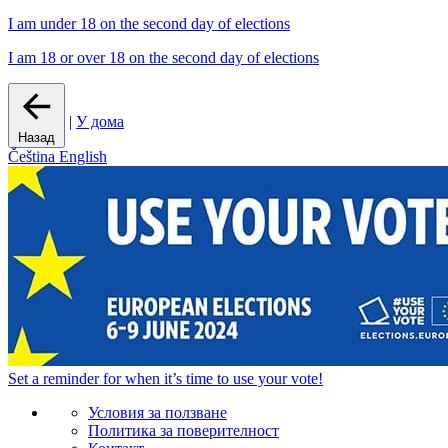
I am under 18 on the second day of elections
I am 18 or over 18 on the second day of elections
|
У дома
Назад
Čeština
English
Set a
reminder
for when it’s time to use your vote!
Условия за ползване
Политика за поверителност