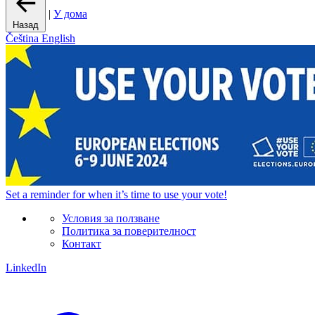
|
У дома
Назад
Čeština
English
Set a
reminder
for when it’s time to use your vote!
Условия за ползване
Политика за поверителност
Контакт
LinkedIn