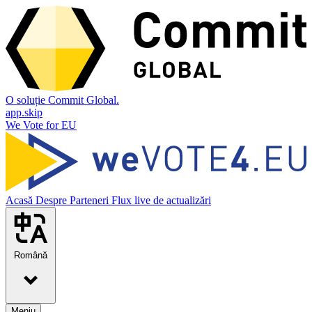
O soluție Commit Global.
app.skip
We Vote for EU
Acasă
Despre
Parteneri
Flux live de actualizări
Română
Meniu