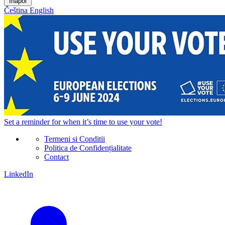
Înapoi
Čeština
English
Set a
reminder
for when it’s time to use your vote!
Termeni si Conditii
Politica de Confidențialitate
Contact
LinkedIn