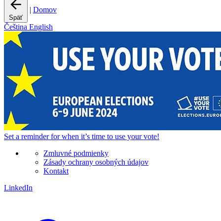
|
Domov
Späť
Čeština
English
Set a
reminder
for when it’s time to use your vote!
Zmluvné podmienky
Zásady ochrany osobných údajov
Kontakt
LinkedIn