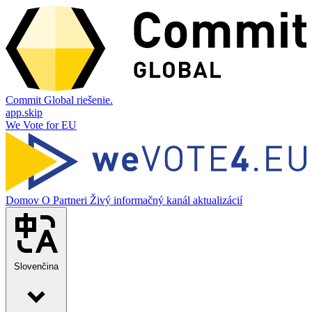
Commit Global riešenie.
app.skip
We Vote for EU
Domov
O
Partneri
Živý informačný kanál aktualizácií
Slovenčina