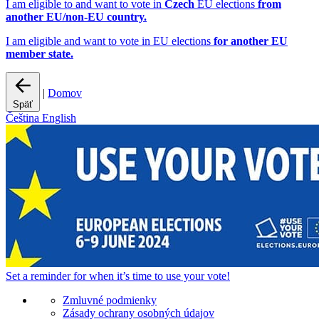
I am eligible to and want to vote in
Czech
EU elections
from
another EU/non-EU country.
I am eligible and want to vote in EU elections
for another EU
member state.
|
Domov
Späť
Čeština
English
Set a
reminder
for when it’s time to use your vote!
Zmluvné podmienky
Zásady ochrany osobných údajov