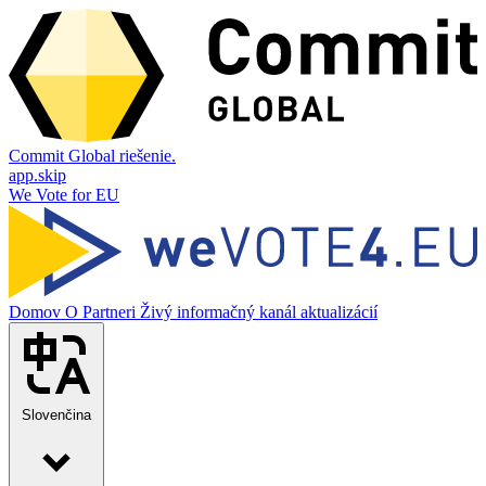
Commit Global riešenie.
app.skip
We Vote for EU
Domov
O
Partneri
Živý informačný kanál aktualizácií
Slovenčina