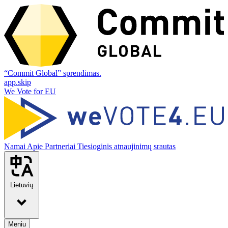
“Commit Global” sprendimas.
app.skip
We Vote for EU
Namai
Apie
Partneriai
Tiesioginis atnaujinimų srautas
Lietuvių
Meniu