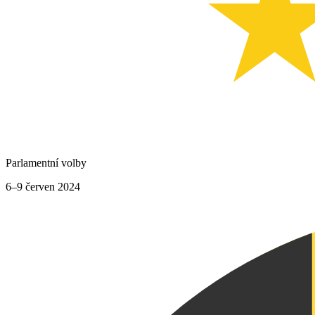
Parlamentní volby
6–9 červen 2024