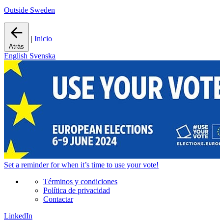
Outside Sweden
|
Inicio
Atrás
English
Svenska
Set a
reminder
for when it’s time to use your vote!
Términos y condiciones
Política de privacidad
Contactar
LinkedIn