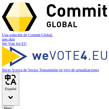
Una solución de Commit Global.
app.skip
We Vote for EU
Inicio
Acerca de
Socios
Transmisión en vivo de actualizaciones
Español
Menú