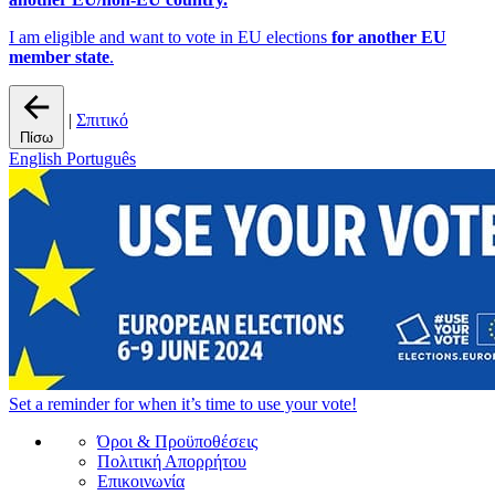
I am eligible and want to vote in EU elections
for another EU
member state
.
|
Σπιτικό
Πίσω
English
Português
Set a
reminder
for when it’s time to use your vote!
Όροι & Προϋποθέσεις
Πολιτική Απορρήτου
Επικοινωνία