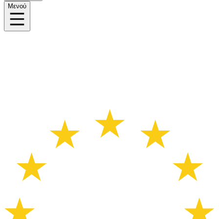
Μενού