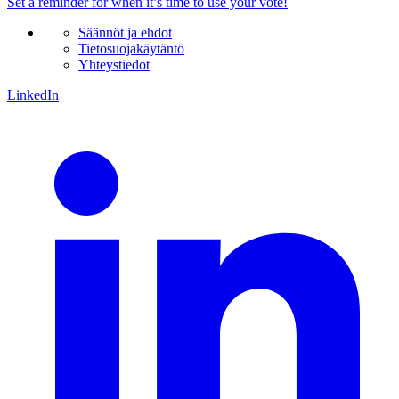
Set a
reminder
for when it’s time to use your vote!
Säännöt ja ehdot
Tietosuojakäytäntö
Yhteystiedot
LinkedIn