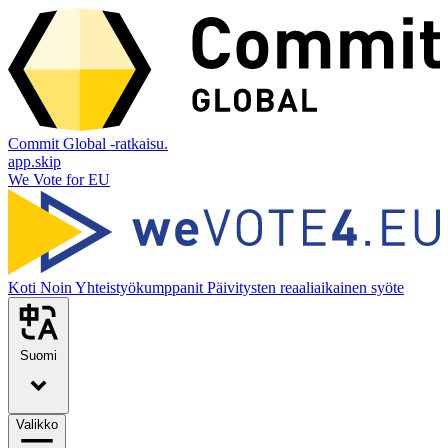
Commit Global -ratkaisu.
app.skip
We Vote for EU
Koti
Noin
Yhteistyökumppanit
Päivitysten reaaliaikainen syöte
Suomi
Valikko