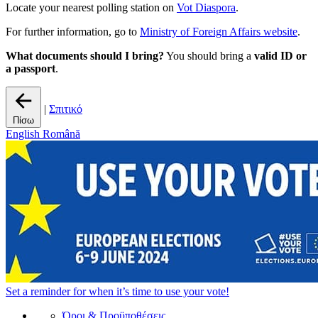
Locate your nearest polling station on
Vot Diaspora
.
For further information, go to
Ministry of Foreign Affairs website
.
What documents should I bring?
You should bring a
valid ID or
a passport
.
|
Σπιτικό
Πίσω
English
Română
Set a
reminder
for when it’s time to use your vote!
Όροι & Προϋποθέσεις