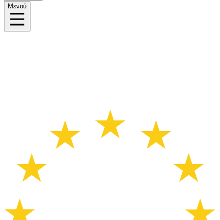
Μενού