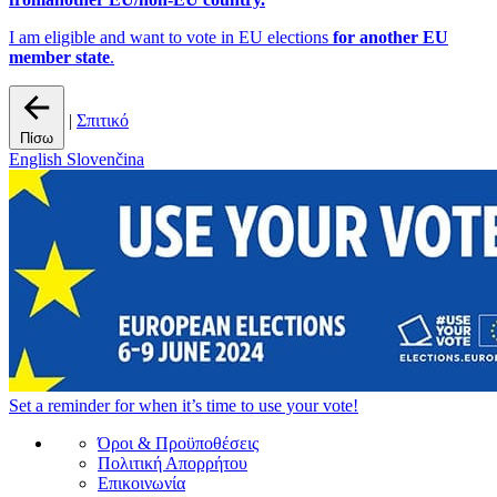
I am eligible and want to vote in EU elections
for another EU
member state
.
|
Σπιτικό
Πίσω
English
Slovenčina
Set a
reminder
for when it’s time to use your vote!
Όροι & Προϋποθέσεις
Πολιτική Απορρήτου
Επικοινωνία