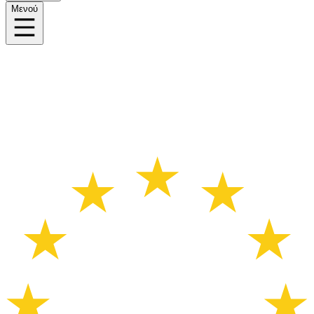
Μενού