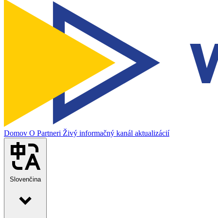
Domov
O
Partneri
Živý informačný kanál aktualizácií
Slovenčina