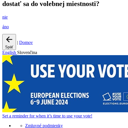
dostať sa do volebnej miestnosti?
nie
áno
|
Domov
Späť
English
Slovenčina
Set a
reminder
for when it’s time to use your vote!
Zmluvné podmienky