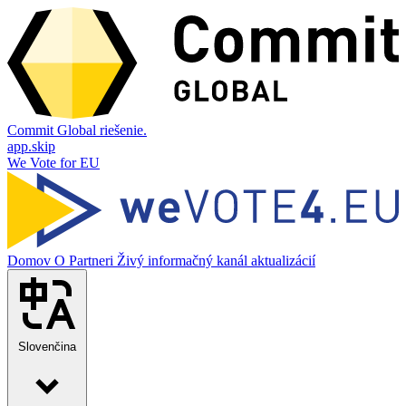
Commit Global riešenie.
app.skip
We Vote for EU
Domov
O
Partneri
Živý informačný kanál aktualizácií
Slovenčina