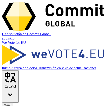
Una solución de Commit Global.
app.skip
We Vote for EU
Inicio
Acerca de
Socios
Transmisión en vivo de actualizaciones
Español
Menú