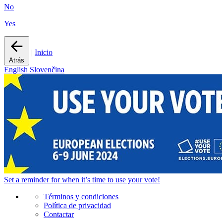
No
Yes
|
Inicio
Atrás
English
Slovenčina
Set a
reminder
for when it’s time to use your vote!
Términos y condiciones
Política de privacidad
Contactar