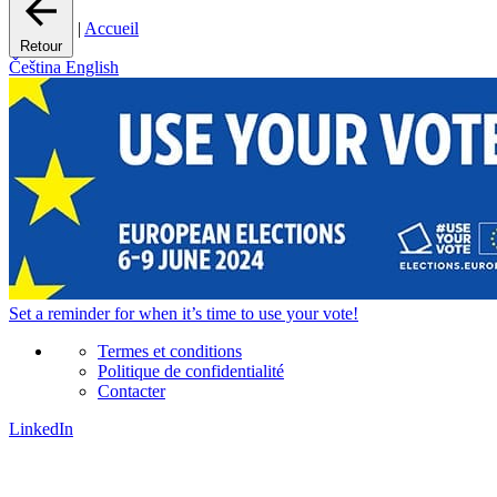
|
Accueil
Retour
Čeština
English
Set a
reminder
for when it’s time to use your vote!
Termes et conditions
Politique de confidentialité
Contacter
LinkedIn