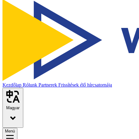
Kezdőlap
Rólunk
Partnerek
Frissítések élő hírcsatornája
Magyar
Menü