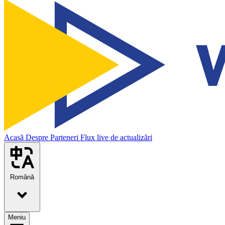
Acasă
Despre
Parteneri
Flux live de actualizări
Română
Meniu