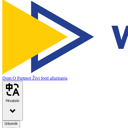
Dom
O
Partneri
Živi feed ažuriranja
Hrvatski
Izbornik