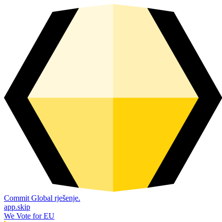
Commit Global rješenje.
app.skip
We Vote for EU