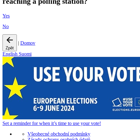
reaching a polling station?
Yes
No
|
Domov
Zpět
English
Suomi
Set a
reminder
for when it’s time to use your vote!
Všeobecné obchodní podmínky
Zásady ochrany osobních údajů