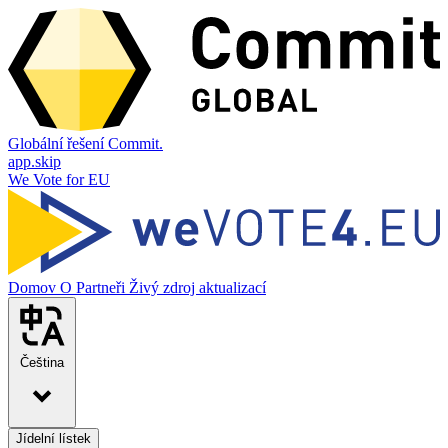
Globální řešení Commit.
app.skip
We Vote for EU
Domov
O
Partneři
Živý zdroj aktualizací
Čeština
Jídelní lístek