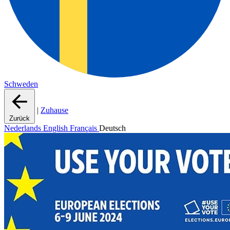
Schweden
|
Zuhause
Zurück
Nederlands
English
Français
Deutsch