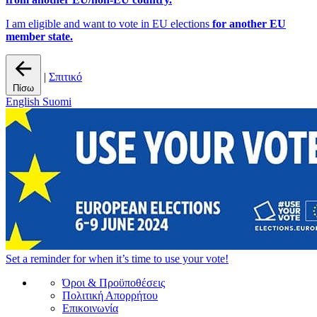
I am eligible and want to vote in EU elections
for another EU
member state.
|
Σπιτικό
Πίσω
English
Suomi
Set a
reminder
for when it’s time to use your vote!
Όροι & Προϋποθέσεις
Πολιτική Απορρήτου
Επικοινωνία