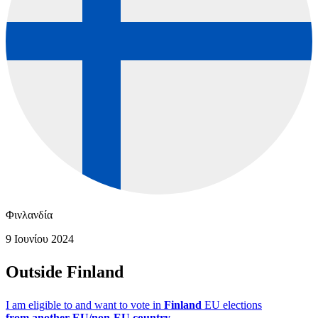
Φινλανδία
9 Ιουνίου 2024
Outside Finland
I am eligible to and want to vote in
Finland
EU elections
from
another EU/non-EU country.