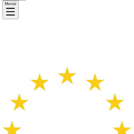
Μενού