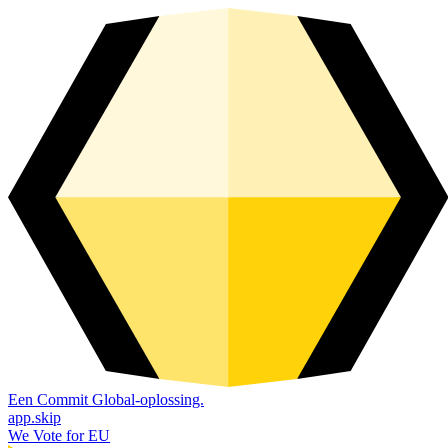
Een Commit Global-oplossing.
app.skip
We Vote for EU