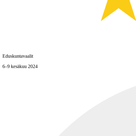
Eduskuntavaalit
6–9 kesäkuu 2024