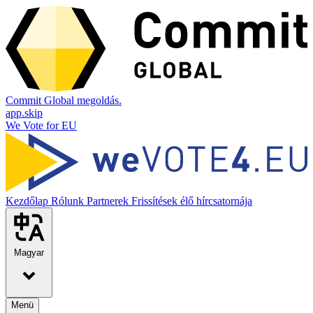
Commit Global megoldás.
app.skip
We Vote for EU
Kezdőlap
Rólunk
Partnerek
Frissítések élő hírcsatornája
Magyar
Menü