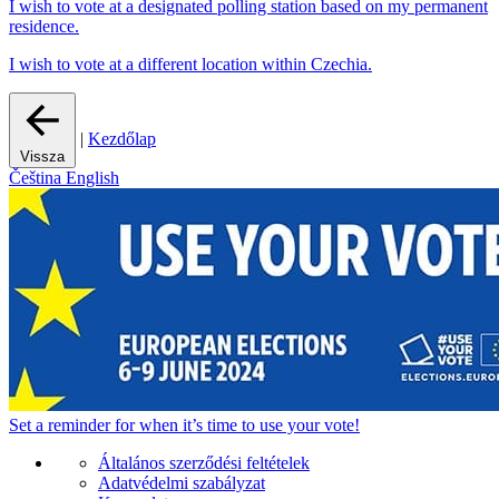
I wish to vote at a designated polling station based on my permanent
residence.
I wish to vote at a different location within Czechia.
|
Kezdőlap
Vissza
Čeština
English
Set a
reminder
for when it’s time to use your vote!
Általános szerződési feltételek
Adatvédelmi szabályzat