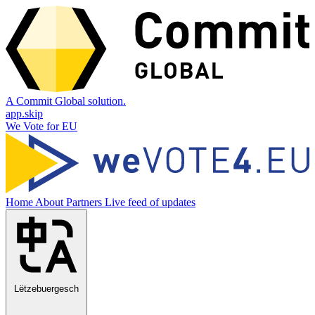
A Commit Global solution.
app.skip
We Vote for EU
Home
About
Partners
Live feed of updates
Lëtzebuergesch