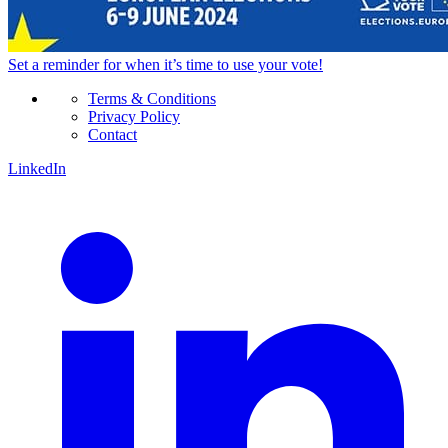
Set a
reminder
for when it’s time to use your vote!
Terms & Conditions
Privacy Policy
Contact
LinkedIn