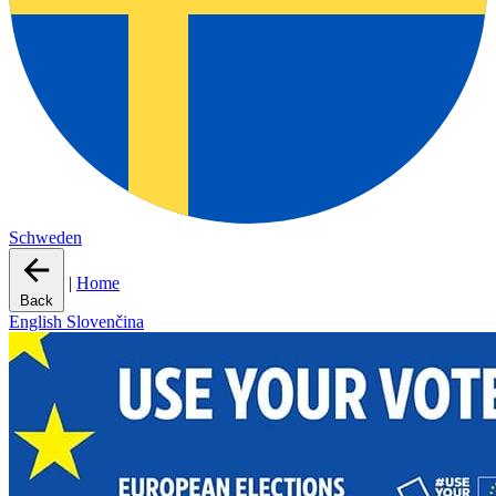
Schweden
|
Home
Back
English
Slovenčina