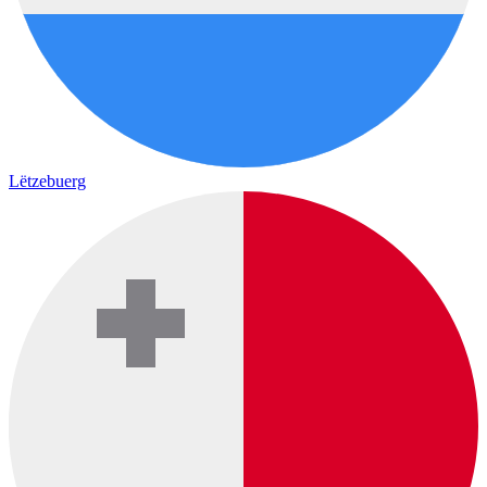
Lëtzebuerg