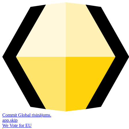
Commit Global risinājums.
app.skip
We Vote for EU