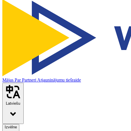
Mājas
Par
Partneri
Atjauninājumu tiešraide
Latviešu
Izvēlne